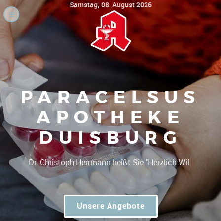
Samstag, 08. August 2026
PARACELSUS
APOTHEKE
DUISBURG
|
Dr.
Unsere Angebote