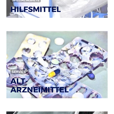
SPEZIALGEBIETE
HILFSMITTEL
Bild: © Rainer Sturm / pixelio.de
SERVICE
ALT-
ARZNEIMITTEL