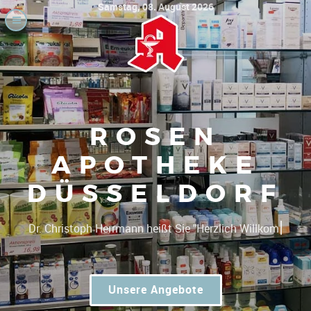
Samstag, 08. August 2026
ROSEN
APOTHEKE
DÜSSELDORF
|
Dr. Christoph
Unsere Angebote