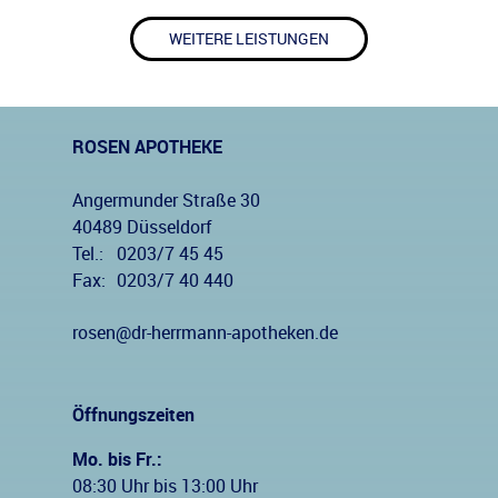
WEITERE LEISTUNGEN
ROSEN APOTHEKE
Angermunder Straße 30
40489 Düsseldorf
Tel.:
0203/7 45 45
Fax:
0203/7 40 440
rosen@dr-herrmann-apotheken.de
Öffnungszeiten
Mo. bis Fr.:
08:30 Uhr bis 13:00 Uhr