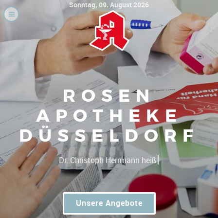
Sonntag, 09. August 2026
ROSEN
APOTHEKE
DÜSSELDORF
|
Gute Preise -
Unsere Angebote