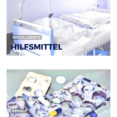
Bildquelle: © Iris Klauenberg / pixelio.de
SPEZIALGEBIETE
HILFSMITTEL
Bild: © Rainer Sturm / pixelio.de
SERVICE