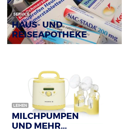
SERVICE
HAUS- UND
REISEAPOTHEKE
Bildquelle: © Tim Reckmann / pixelio.de
LEIHEN
MILCHPUMPEN
UND MEHR...